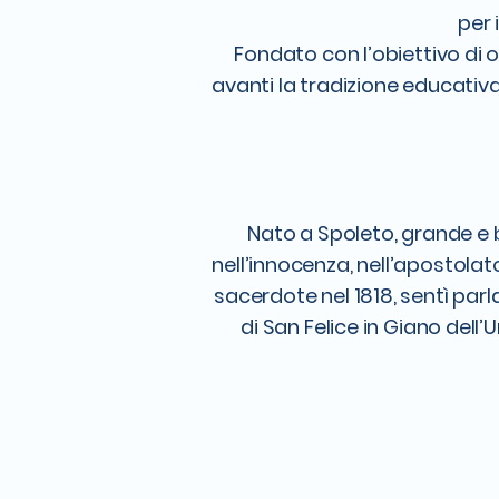
per 
Fondato con l’obiettivo di of
avanti la tradizione educativa
Nato a Spoleto, grande e be
nell’innocenza, nell’apostolat
sacerdote nel 1818, sentì par
di San Felice in Giano dell