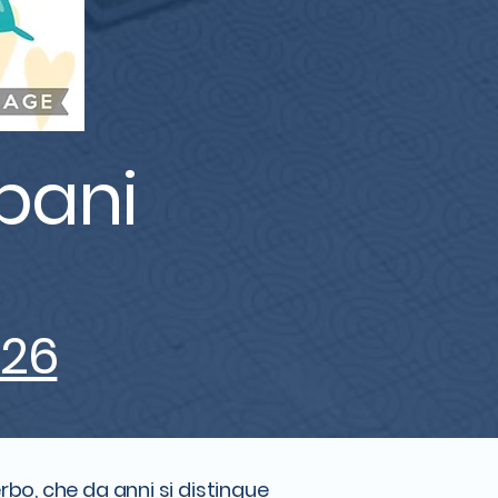
ipani
026
rbo, che da anni si distingue