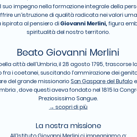
il suo impegno nella formazione integrale della per
frire un’istruzione di qualità radicata nei valori umani
 ispirata al pensiero di
Giovanni Merlini,
figura embl
spiritualità del nostro territorio.
Beato Giovanni Merlini
lla città dell’Umbria, il 28 agosto 1795, trascorse la
o fra i coetanei, suscitando l’ammirazione dei genito
lare del grande missionario
San Gaspare del Bufalo
e
’Umbria , dove questi aveva fondato nel 1815 la Cong
Preziosissimo Sangue.
→ scopri di più
La nostra missione
All’Istituto Giovanni Merlini ci impegniamo a: